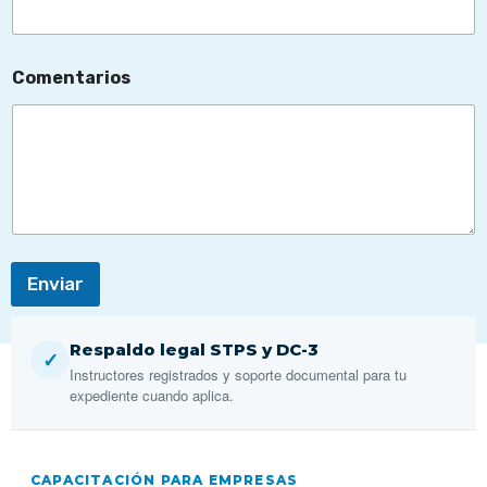
c
t
r
ó
Comentarios
n
i
c
o
*
N
o
m
b
r
Enviar
e
Respaldo legal STPS y DC-3
✓
Instructores registrados y soporte documental para tu
expediente cuando aplica.
CAPACITACIÓN PARA EMPRESAS