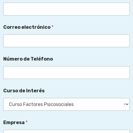
Correo electrónico
*
Número de Teléfono
Curso de Interés
e
Empresa
*
l
e